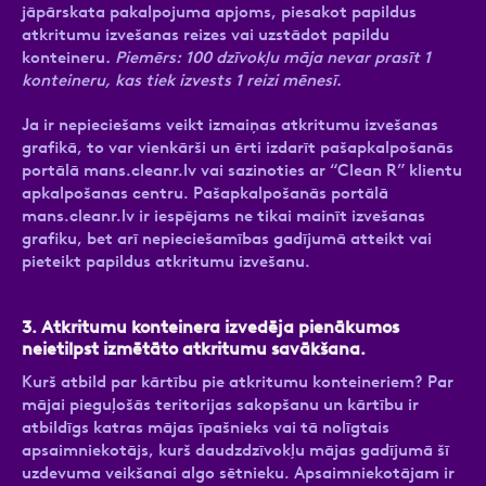
jāpārskata pakalpojuma apjoms, piesakot papildus
atkritumu izvešanas reizes vai uzstādot papildu
konteineru
. Piemērs: 100 dzīvokļu māja nevar prasīt 1
konteineru, kas tiek izvests 1 reizi mēnesī.
Ja ir nepieciešams veikt izmaiņas atkritumu izvešanas
grafikā, to var vienkārši un ērti izdarīt pašapkalpošanās
portālā mans.cleanr.lv vai sazinoties ar “Clean R” klientu
apkalpošanas centru. Pašapkalpošanās portālā
mans.cleanr.lv ir iespējams ne tikai mainīt izvešanas
grafiku, bet arī nepieciešamības gadījumā atteikt vai
pieteikt papildus atkritumu izvešanu.
3.
Atkritumu konteinera izvedēja pienākumos
neietilpst izmētāto atkritumu savākšana.
Kurš atbild par kārtību pie atkritumu konteineriem? Par
mājai pieguļošās teritorijas sakopšanu un kārtību ir
atbildīgs katras mājas īpašnieks vai tā nolīgtais
apsaimniekotājs, kurš daudzdzīvokļu mājas gadījumā šī
uzdevuma veikšanai algo sētnieku. Apsaimniekotājam ir