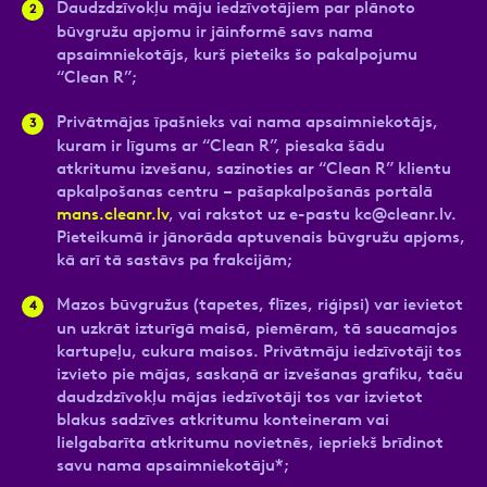
Daudzdzīvokļu māju iedzīvotājiem par plānoto
būvgružu apjomu ir jāinformē savs nama
apsaimniekotājs, kurš pieteiks šo pakalpojumu
“Clean R”;
Privātmājas īpašnieks vai nama apsaimniekotājs,
kuram ir līgums ar “Clean R”, piesaka šādu
atkritumu izvešanu, sazinoties ar “Clean R” klientu
apkalpošanas centru – pašapkalpošanās portālā
mans.cleanr.lv
, vai rakstot uz e-pastu
kc@cleanr.lv
.
Pieteikumā ir jānorāda aptuvenais būvgružu apjoms,
kā arī tā sastāvs pa frakcijām;
Mazos būvgružus (tapetes, flīzes, riģipsi) var ievietot
un uzkrāt izturīgā maisā, piemēram, tā saucamajos
kartupeļu, cukura maisos. Privātmāju iedzīvotāji tos
izvieto pie mājas, saskaņā ar izvešanas grafiku, taču
daudzdzīvokļu mājas iedzīvotāji tos var izvietot
blakus sadzīves atkritumu konteineram vai
lielgabarīta atkritumu novietnēs, iepriekš brīdinot
savu nama apsaimniekotāju*;