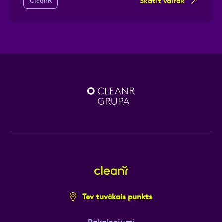
Skatīt vairāk
CleanR
Tev tuvākais punkts
Pakalpojumi