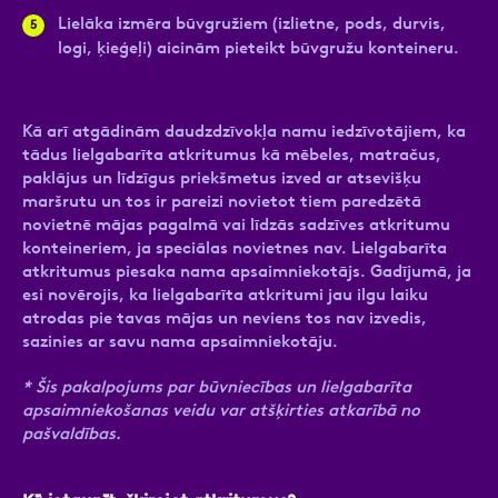
Lielāka izmēra būvgružiem (izlietne, pods, durvis,
logi, ķieģeļi) aicinām pieteikt būvgružu konteineru.
Kā arī atgādinām daudzdzīvokļa namu iedzīvotājiem, ka
tādus lielgabarīta atkritumus kā mēbeles, matračus,
paklājus un līdzīgus priekšmetus izved ar atsevišķu
maršrutu un tos ir pareizi novietot tiem paredzētā
novietnē mājas pagalmā vai līdzās sadzīves atkritumu
konteineriem, ja speciālas novietnes nav. Lielgabarīta
atkritumus piesaka nama apsaimniekotājs. Gadījumā, ja
esi novērojis, ka lielgabarīta atkritumi jau ilgu laiku
atrodas pie tavas mājas un neviens tos nav izvedis,
sazinies ar savu nama apsaimniekotāju.
* Šis pakalpojums par būvniecības un lielgabarīta
apsaimniekošanas veidu var atšķirties atkarībā no
pašvaldības.