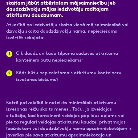
skaitam jābūt atbilstošam mājsaimniecību jeb
daudzdzīvokļu mājas iedzīvotāju radītajam
atkritumu daudzumam.
Atkarībā no iedzīvotāju skaita vienā mājsaimniecībā vai
dzīvokļu skaita daudzdzīvokļu namā, nepieciešams
izvērtēt sekojošo:
Cik daudz un kāda tilpuma sadzīves atkritumu
konteiners būtu nepieciešams;
Kāds būtu nepieciešamais atkritumu konteineru
izvešanas biežums?
Katrā pašvaldībā ir noteikts minimālais atkritumu
izvešanas reižu skaits mēnesī. Taču, ja izveidojas
situācija, kad konteinerā veidojas papildus apjoms vai
pie tā regulāri veidojas atkritumu kaudze, privātmājas
īpašniekam vai daudzdzīvokļu nama apsaimniekotājam ir
jāvēršas pie sava atkritumu apsaimniekotāja un