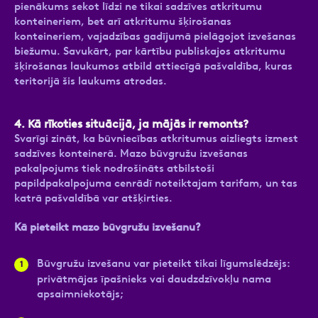
pienākums sekot līdzi ne tikai sadzīves atkritumu
konteineriem, bet arī atkritumu šķirošanas
konteineriem, vajadzības gadījumā pielāgojot izvešanas
biežumu. Savukārt, par kārtību publiskajos atkritumu
šķirošanas laukumos atbild attiecīgā pašvaldība, kuras
teritorijā šis laukums atrodas.
4.
Kā rīkoties situācijā, ja mājās ir remonts?
Svarīgi zināt, ka būvniecības atkritumus aizliegts izmest
sadzīves konteinerā. Mazo būvgružu izvešanas
pakalpojums tiek nodrošināts atbilstoši
papildpakalpojuma cenrādī noteiktajam tarifam, un tas
katrā pašvaldībā var atšķirties.
Kā pieteikt mazo būvgružu izvešanu?
Būvgružu izvešanu var pieteikt tikai līgumslēdzējs:
privātmājas īpašnieks vai daudzdzīvokļu nama
apsaimniekotājs;