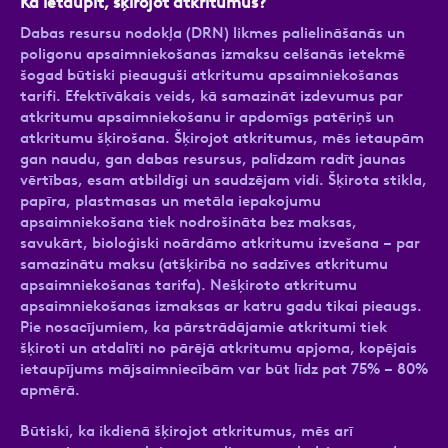
Kā ietaupīt, šķirojot atkritumus?
Dabas resursu nodokļa (DRN) likmes palielināšanās un
poligonu apsaimniekošanas izmaksu celšanās ietekmē
šogad būtiski pieauguši atkritumu apsaimniekošanas
tarifi.
Efektīvākais veids, kā samazināt izdevumus par
atkritumu apsaimniekošanu ir apdomīgs patēriņš un
atkritumu šķirošana. Šķirojot atkritumus, mēs ietaupām
gan naudu, gan dabas resursus, palīdzam radīt jaunas
vērtības, esam atbildīgi un saudzējam vidi. Šķirota stikla,
papīra, plastmasas un metāla iepakojumu
apsaimniekošana tiek nodrošināta bez maksas,
savukārt, bioloģiski noārdāmo atkritumu izvešana – par
samazinātu maksu (atšķirībā no sadzīves atkritumu
apsaimniekošanas tarifa). Nešķiroto atkritumu
apsaimniekošanas izmaksas ar katru gadu tikai pieaugs.
Pie nosacījumiem, ka pārstrādājamie atkritumi tiek
šķiroti un atdalīti no pārējā atkritumu apjoma, kopējais
ietaupījums mājsaimniecībām var būt līdz pat 75% – 80%
apmērā.
Būtiski, ka ikdienā šķirojot atkritumus, mēs arī