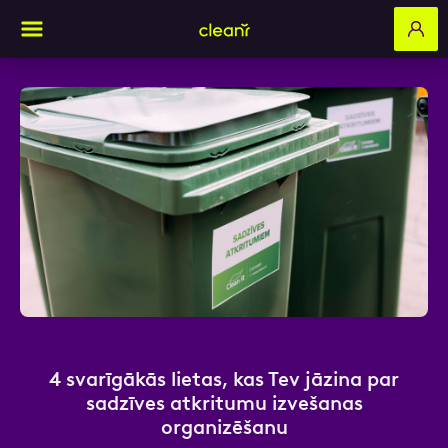
Aizpildi pieteikuma formu un mēs ar tevi
sazināsimies
Vārds, Uzvārds
E-pasts
4 svarīgākās lietas, kas Tev jāzina par
sadzīves atkritumu izvešanas
organizēšanu
Kontakttālrunis