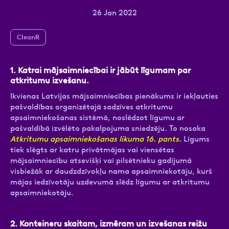
26 Jan 2022
CleanR
Ziņa
1.
Katrai mājsaimniecībai ir jābūt līgumam par
atkritumu izvešanu.
Ikvienas Latvijas mājsaimniecības pienākums ir iekļauties
pašvaldības organizētajā sadzīves atkritumu
apsaimniekošanas sistēmā, noslēdzot līgumu ar
pašvaldībā izvēlēto pakalpojuma sniedzēju. To nosaka
Atkritumu apsaimniekošanas likuma 16. pants.
Līgums
Atzīmējiet, ka piekrītat personas datu
tiek slēgts ar katru privātmājas vai viensētas
apstrādei.
Vairāk
mājsaimniecību atsevišķi vai pilsētnieku gadījumā
visbiežāk ar daudzdzīvokļu nama apsaimniekotāju, kurš
mājas iedzīvotāju uzdevumā slēdz līgumu ar atkritumu
apsaimniekotāju.
2.
Konteineru skaitam, izmēram un izvešanas reižu