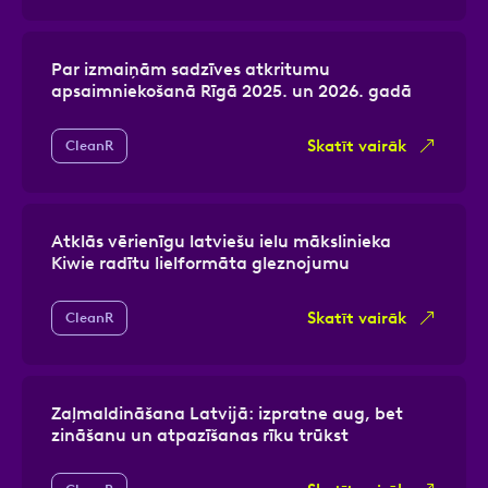
Par izmaiņām sadzīves atkritumu
apsaimniekošanā Rīgā 2025. un 2026. gadā
Skatīt vairāk
CleanR
Atklās vērienīgu latviešu ielu mākslinieka
Kiwie radītu lielformāta gleznojumu
Skatīt vairāk
CleanR
Zaļmaldināšana Latvijā: izpratne aug, bet
zināšanu un atpazīšanas rīku trūkst