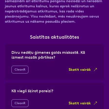
samazinām arī atkritumu poligonu noslodzi un neradām
jaunus atkritumu kalnus, kuros aprok nešķirotus un
nepārstrādājamus atkritumus, kas rada vides
piesārņojumu. Visu noslēdzot, mēs neuzkraujam savus
atkritumus uz nākamo paaudžu pleciem.
Saistītas aktualitātes
Divu nedēļu ģimenes galds miskastē. Kā
izmest mazāk pārtikas?
Skatīt vairāk
CleanR
Kā viegli šķirot pareizi?
Skatīt vairāk
CleanR