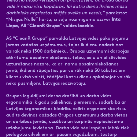
vide ir mūsu visu kopdarbs, lai katru dienu ikviens mūsu
darbinieks atgrieztos mājās sveiks un vesels,”
parakstot
“Misijas Nulle” hartu, šī soļa nozīmīgumu uzsver
Inta
Liepa, AS “CleanR Grupa” valdes locekle.
AS “CleanR Grupa” pārvalda Latvijas vides pakalpojumu
jomas vadošos uzņēmumus, tajos ik dienu nodarbinot
vairāk nekā 1300 darbinieku. Grupas uzņēmumi darbojas
atkritumu apsaimniekošanas, telpu, ceļu un pilsētvides
uzturēšanas nozarē, kā arī namu apsaimniekošanas
jomā, ikdienā rūpējoties par vairāk nekā 50 tūkstošiem
klientu visā valstī, tādējādi katru dienu apkalpojot vairāk
nekā pusmiljonu Latvijas iedzīvotāju.
Grupas ieguldījumi darba drošībā un darba vides
ergonomikā ik gadu palielinās, piemēram, sadarbībā ar
Latvijas Ergonomikas biedrību veikts ergonomisko risku
audits deviņās dažādās Grupas uzņēmumu darba vietās
un darbības jomās, uzsākta un turpinās nepieciešamo
uzlabojumu ieviešana. Darba vide pēc iespējas labāk tiek
pielāgota cilvēkiem ar īpašām vajadzībām, tostarp