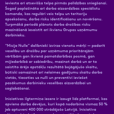
ieviesta arī atsevišķa telpa pirmās palīdzības sniegšanai.
Šogad paplašināta arī darba aizsardzības speciālistu
komanda, kas regulāri veic telpu un teritoriju
apsekošanu, darba risku identificēšanu un novēršanu.
Turpmākā periodā plānots darba drošības risku
mazināšanā iesaistīt arī ikvienu Grupas uzņēmumu
darbinieku.
“Misija Nulle” dalībnieki izvirza vienotu mērķi — padarīt
veselību un drošību par uzņēmuma prioritārajām
vērtībām gan ikvienā pamatdarbības posmā, gan
mijiedarbībā ar sabiedrību, mazinot darbā un ar to
saistīto ārējo apstākļu rezultātā bojāgājušo skaitu,
būtiski samazinot arī nelaimes gadījumu skaitu darba
vietās, tiecoties uz nulli un preventīvi ieviešot
pasākumus darbinieku veselības aizsardzībai un
saglabāšanai.
Iniciatīvas ilgtermiņa iecere ir izaugt līdz platformai, kas
apvieno darba devējus, kuri kopā nodarbina vismaz 50 %
jeb aptuveni 400 000 strādājošo Latvijā. Iniciatīva