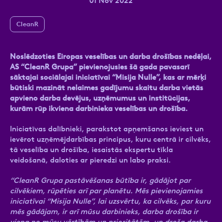
01 Nov 2022
CleanR
Ziņa
Noslēdzoties Eiropas veselības un darba drošības nedēļai,
AS “CleanR Grupa” pievienojusies šā gada pavasarī
sāktajai sociālajai iniciatīvai “Misija Nulle”, kas ar mērķi
būtiski mazināt nelaimes gadījumu skaitu darba vietās
apvieno darba devējus, uzņēmumus un institūcijas,
kurām rūp ikviena darbinieka veselības un drošība.
Iniciatīvas dalībnieki, parakstot apņemšanos ieviest un
Atzīmējiet, ka piekrītat personas datu
ievērot uzņēmējdarbības principus, kuru centrā ir cilvēks,
apstrādei.
Vairāk
tā veselība un drošība, iesaistās ekspertu tīkla
veidošanā, daloties ar pieredzi un labo praksi.
“CleanR Grupa pastāvēšanas būtība ir, gādājot par
cilvēkiem, rūpēties arī par planētu. Mēs pievienojamies
iniciatīvai “Misija Nulle”, lai uzsvērtu, ka cilvēks, par kuru
mēs gādājam, ir arī mūsu darbinieks, darba drošība ir
viena no mūsu vērtībām un prioritātēm, un droša darba