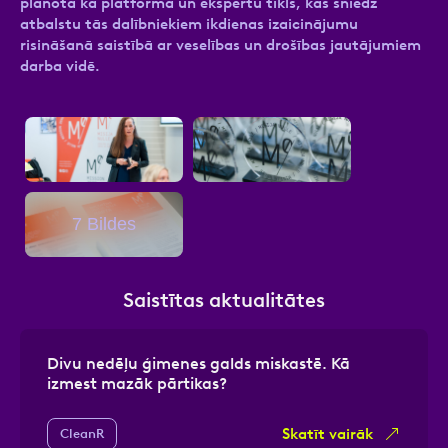
plānota kā platforma un ekspertu tīkls, kas sniedz
atbalstu tās dalībniekiem ikdienas izaicinājumu
risināšanā saistībā ar veselības un drošības jautājumiem
darba vidē.
7 Bildes
Saistītas aktualitātes
Divu nedēļu ģimenes galds miskastē. Kā
izmest mazāk pārtikas?
Skatīt vairāk
CleanR