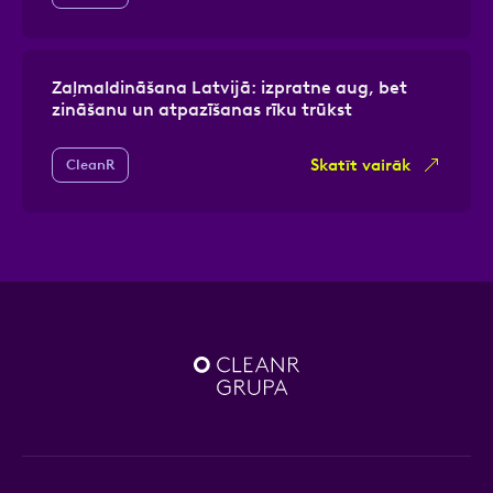
Zaļmaldināšana Latvijā: izpratne aug, bet
zināšanu un atpazīšanas rīku trūkst
Skatīt vairāk
CleanR