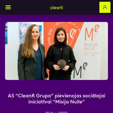
Aizpildi pieteikuma formu un mēs ar tevi
sazināsimies
Vārds, Uzvārds
E-pasts
AS “CleanR Grupa” pievienojas sociālajai
iniciatīvai “Misija Nulle”
Kontakttālrunis