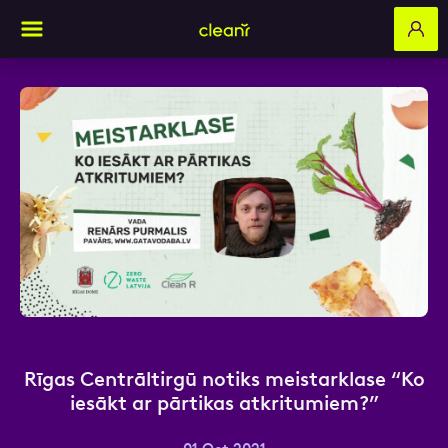
Aizpildi pieteikuma formu un mēs ar tevi
sazināsimies
Vārds, Uzvārds
E-pasts
Rīgas Centrāltirgū notiks meistarklase “Ko
iesākt ar pārtikas atkritumiem?”
Kontakttālrunis