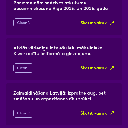
Par izmaiņām sadzīves atkritumu
apsaimniekošanā Rīgā 2025. un 2026. gadā
Skatīt vairāk
CleanR
Atklās vērienīgu latviešu ielu mākslinieka
Kiwie radītu lielformāta gleznojumu
Skatīt vairāk
CleanR
Zaļmaldināšana Latvijā: izpratne aug, bet
zināšanu un atpazīšanas rīku trūkst
Skatīt vairāk
CleanR