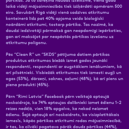
pārtikas. Ja to sarēķina naudas izteiksmē, viena gada
laikā vidēji mājsaimniecībās tiek izšķērdēti apmēram 500
eiro. Savukārt Rīgā vidēji vienā sadzīves atkritumu
konteinerā līdz pat 40% apjoma veido bioloģiski
noārdāmi atkritumi, tostarp pārtika. Tas nozīmē, ka
daudzi iedzīvotāji pārmaksā gan neapdomīgi iepērkoties,
gan arī maksājot par neapēstās pārtikas izvešanu uz
atkritumu poligonu.
Pēc “Clean R” un “SKDS” pētījuma datiem pārtikas
produktus atkritumos biežāk izmet gados jaunāki
respondenti, respondenti ar augstākiem ienākumiem, kā
arī pilsētnieki. Visbiežāk atkritumos tiek izmesti augļi un
ogas (53%), dārzeņi, saknes, zaļumi (48%), kā arī piens un
piena produkti (45%).
Pērn “Rimi Latvia” Facebook pērn veiktajā aptaujā
noskaidroja, ka 74% aptaujas dalībnieki izmet ēdienu 1-2
reizes nedēļā, vien 18% apgalvo, ka nekad neizmet
ēdienu. Šajā aptaujā arī noskaidrots, ka visizplatītākais
iemesls, kāpēc pārtikas atkritumi rodas mājsaimniecībā,
ir tas, ka cilvēki pagatavo pārāk daudz pārtikas (44%),