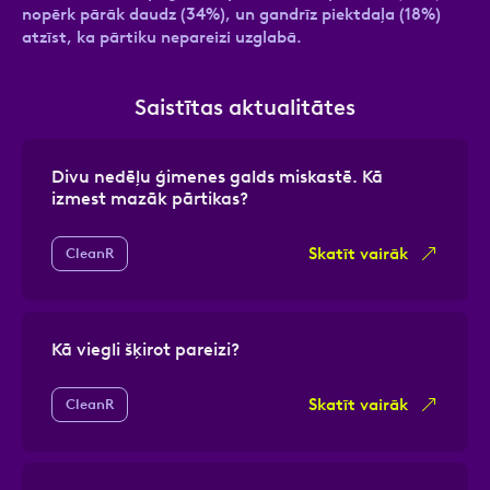
nopērk pārāk daudz (34%), un gandrīz piektdaļa (18%)
atzīst, ka pārtiku nepareizi uzglabā.
Saistītas aktualitātes
Divu nedēļu ģimenes galds miskastē. Kā
izmest mazāk pārtikas?
Skatīt vairāk
CleanR
Kā viegli šķirot pareizi?
Skatīt vairāk
CleanR