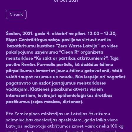
01 Oct 2021
CleanR
Ziņa
Šodien, 2021. gada 4. oktobrī no plkst. 12.00 – 13.30,
Rīgas Centrāltirgus sakņu paviljona virtuvē notiks
bezatkritumu kustības “Zero Waste Latvija” un vides
pakalpojumu uzņēmuma “Clean R” organizēta
meistarklase “Ko sākt ar pārtikas atkritumiem?”. Tajā
pavārs Renārs Purmalis
parādīs, kā dažādus ēdienu
pārpalikumus izmantot jaunu ēdienu gatavošanā, tādā
veidā taupot resursus un naudu.
Būs iespēja arī nogaršot
Atzīmējiet, ka piekrītat personas datu
pagatavoto un uzdot jautājumus meistarklases
apstrādei.
Vairāk
vadītājam.
Klātienes pasākums atvērts visiem
interesentiem, ievērojot epidemioloģiskos drošības
pasākumus (sejas maskas, distance)
.
Pēc Zemkopības ministrijas un Latvijas Atkritumu
saimniecības asociācijas aprēķiniem, gada laikā viens
Latvijas iedzīvotājs atkritumos izmet vairāk nekā 100 kg