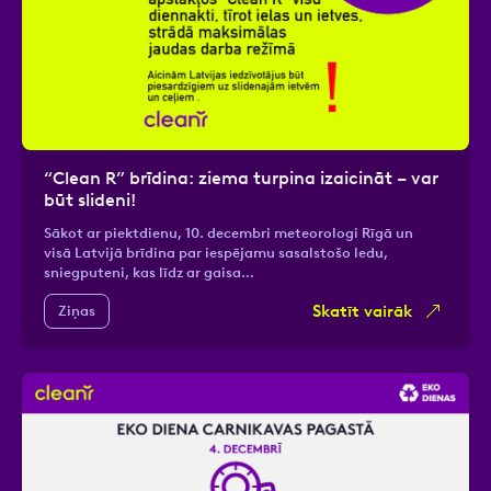
“Clean R” brīdina: ziema turpina izaicināt – var
būt slideni!
Sākot ar piektdienu, 10. decembri meteorologi Rīgā un
visā Latvijā brīdina par iespējamu sasalstošo ledu,
sniegputeni, kas līdz ar gaisa…
Skatīt vairāk
Ziņas