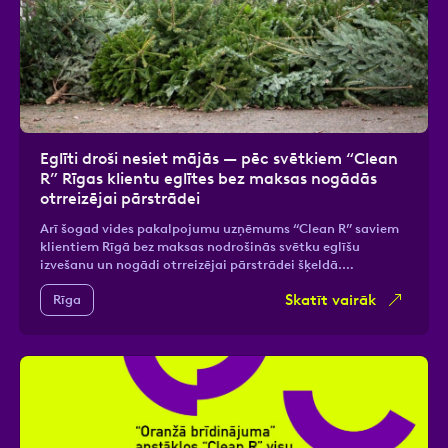
Eglīti droši nesiet mājās — pēc svētkiem “Clean
R” Rīgas klientu eglītes bez maksas nogādās
otrreizējai pārstrādei
Arī šogad vides pakalpojumu uzņēmums “Clean R” saviem
klientiem Rīgā bez maksas nodrošinās svētku eglīšu
izvešanu un nogādi otrreizējai pārstrādei šķeldā.…
Skatīt vairāk
Rīga