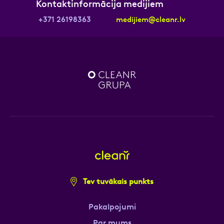
Kontaktinformācija medijiem
+371 26198363
medijiem@cleanr.lv
Tev tuvākais punkts
Pakalpojumi
Par mums