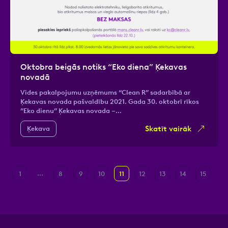
Oktobra beigās notiks “Eko diena” Ķekavas
novadā
Vides pakalpojumu uzņēmums “Clean R” sadarbībā ar
Ķekavas novada pašvaldību 2021. Gada 30. oktobrī rīkos
”Eko dienu” Ķekavas novada –…
Skatīt vairāk
Ķekava
...
1
8
9
10
11
12
13
14
15