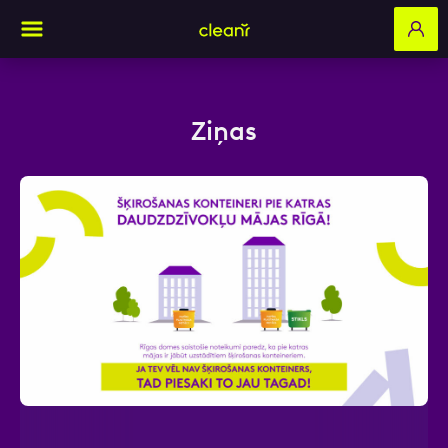
Ziņas
Aizpildi pieteikuma formu un mēs ar tevi
sazināsimies
Vārds, Uzvārds
E-pasts
Kontakttālrunis