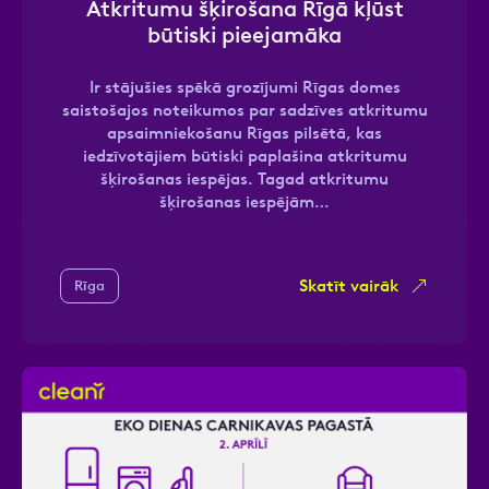
Atkritumu šķirošana Rīgā kļūst
būtiski pieejamāka
Ir stājušies spēkā grozījumi Rīgas domes
Ziņa
saistošajos noteikumos par sadzīves atkritumu
apsaimniekošanu Rīgas pilsētā, kas
iedzīvotājiem būtiski paplašina atkritumu
šķirošanas iespējas. Tagad atkritumu
šķirošanas iespējām…
Skatīt vairāk
Rīga
Atzīmējiet, ka piekrītat personas datu
apstrādei.
Vairāk