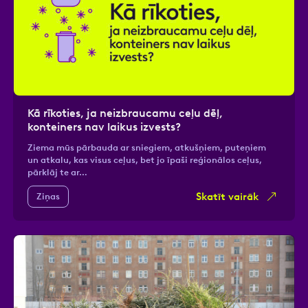
Kā rīkoties, ja neizbraucamu ceļu dēļ,
konteiners nav laikus izvests?
Ziema mūs pārbauda ar sniegiem, atkušņiem, puteņiem
un atkalu, kas visus ceļus, bet jo īpaši reģionālos ceļus,
pārklāj te ar…
Skatīt vairāk
Ziņas