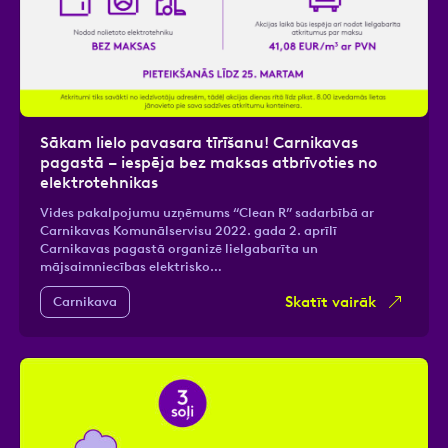
Sākam lielo pavasara tīrīšanu! Carnikavas
pagastā – iespēja bez maksas atbrīvoties no
elektrotehnikas
Vides pakalpojumu uzņēmums “Clean R” sadarbībā ar
Carnikavas Komunālservisu 2022. gada 2. aprīlī
Carnikavas pagastā organizē lielgabarīta un
mājsaimniecības elektrisko…
Skatīt vairāk
Carnikava