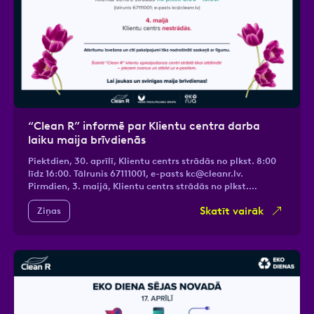
“Clean R” informē par Klientu centra darba
laiku maija brīvdienās
Piektdien, 30. aprīlī, Klientu centrs strādās no plkst. 8:00
līdz 16:00. Tālrunis 67111001, e-pasts
kc@cleanr.lv
.
Pirmdien, 3. maijā, Klientu centrs strādās no plkst.…
Skatīt vairāk
Ziņas