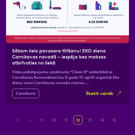
Sākam lielo pavasara tīrīšanu! EKO diena
Carnikavas novadā – iespēja bez maksas
atbrīvoties no liekā
Vides pakalpojumu uzņēmums “Clean R” sadarbībā ar
Carnikavas Komunālservisu šī gada 17. aprīlī organizē Eko
dienu visos Carnikavas novada ciemos.…
Skatīt vairāk
Carnikava
...
1
9
10
11
12
13
14
15