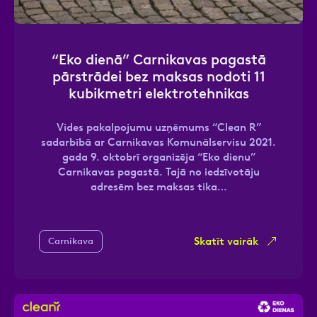
“Eko dienā” Carnikavas pagastā
Ziņa
pārstrādei bez maksas nodoti 11
kubikmetri elektrotehnikas
Vides pakalpojumu uzņēmums “Clean R”
sadarbībā ar Carnikavas Komunālservisu 2021.
gada 9. oktobrī organizēja “Eko dienu”
Carnikavas pagastā. Tajā no iedzīvotāju
adresēm bez maksas tika…
Atzīmējiet, ka piekrītat personas datu
apstrādei.
Vairāk
Skatīt vairāk
Carnikava