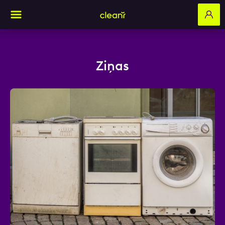
Ziņas
Aizpildi pieteikuma formu un mēs ar tevi
sazināsimies
Vārds, Uzvārds
E-pasts
Kontakttālrunis