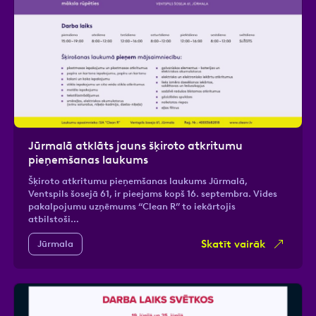
Jūrmalā atklāts jauns šķiroto atkritumu
pieņemšanas laukums
Šķiroto atkritumu pieņemšanas laukums Jūrmalā,
Ventspils šosejā 61, ir pieejams kopš 16. septembra. Vides
pakalpojumu uzņēmums “Clean R” to iekārtojis
atbilstoši…
Skatīt vairāk
Jūrmala