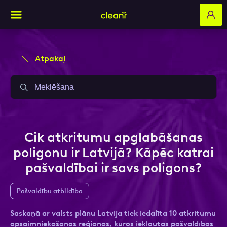
Atpakaļ
Aizpildi pieteikuma formu un mēs ar tevi
Aizpildi pieteikuma formu un mēs ar tevi
sazināsimies
sazināsimies
Vārds, Uzvārds
Vārds, Uzvārds
Cik atkritumu apglabāšanas
poligonu ir Latvijā? Kāpēc katrai
pašvaldībai ir savs poligons?
E-pasts
E-pasts
Pašvaldību atbildība
Saskaņā ar valsts plānu Latvija tiek iedalīta 10 atkritumu
Kontakttālrunis
Kontakttālrunis
apsaimniekošanas reģionos, kuros iekļautas pašvaldības