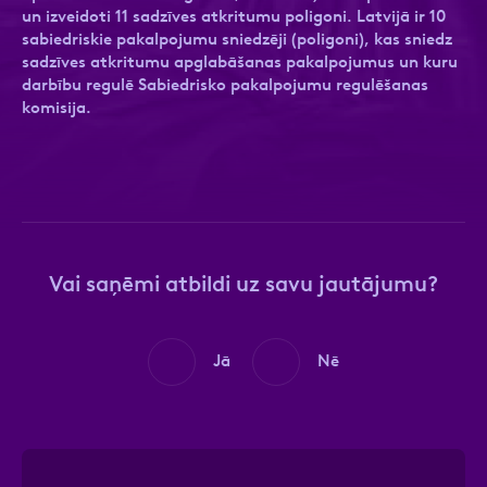
un izveidoti 11 sadzīves atkritumu poligoni. Latvijā ir 10
sabiedriskie pakalpojumu sniedzēji (poligoni), kas sniedz
sadzīves atkritumu apglabāšanas pakalpojumus un kuru
darbību regulē Sabiedrisko pakalpojumu regulēšanas
Ziņa
Ziņa
komisija.
Vai saņēmi atbildi uz savu jautājumu?
Apstiprini, ka esi iepazinies ar sadaļu
Atzīmējiet, ka piekrītat personas datu
Privātuma
politika
apstrādei.
Vairāk
Jā
Nē