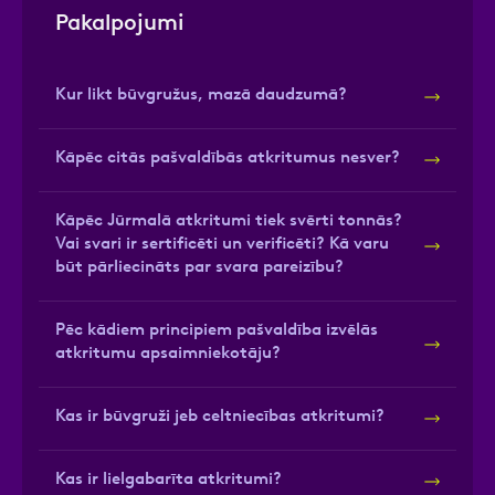
Pakalpojumi
Kur likt būvgružus, mazā daudzumā?
Kāpēc citās pašvaldībās atkritumus nesver?
Kāpēc Jūrmalā atkritumi tiek svērti tonnās?
Vai svari ir sertificēti un verificēti? Kā varu
būt pārliecināts par svara pareizību?
Pēc kādiem principiem pašvaldība izvēlās
atkritumu apsaimniekotāju?
Kas ir būvgruži jeb celtniecības atkritumi?
Kas ir lielgabarīta atkritumi?