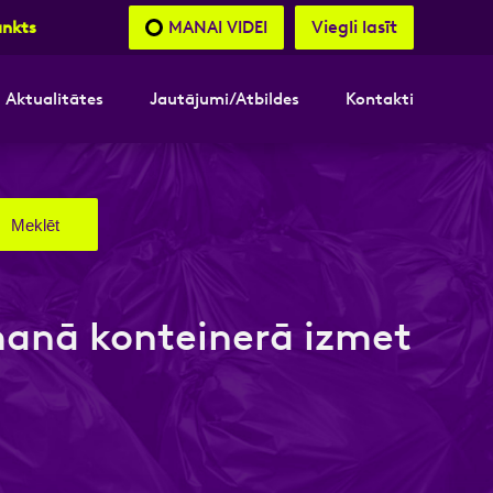
Viegli lasīt
MANAI VIDEI
unkts
Aktualitātes
Jautājumi/Atbildes
Kontakti
nāsimies
nāsimies
akttālrunis
akttālrunis
 manā konteinerā izmet