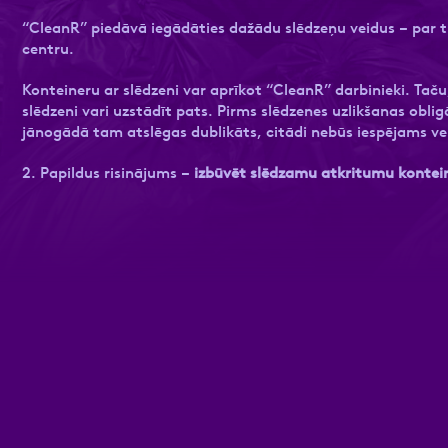
“CleanR” piedāvā iegādāties dažādu slēdzeņu veidus – par ti
 sadaļu
nas datu apstrādei.
Privātuma politika
Vairāk
centru.
Konteineru ar slēdzeni var aprīkot “CleanR” darbinieki. Taču,
slēdzeni vari uzstādīt pats. Pirms slēdzenes uzlikšanas obl
jānogādā tam atslēgas dublikāts, citādi nebūs iespējams ve
2. Papildus risinājums –
izbūvēt slēdzamu atkritumu kontei