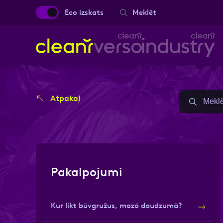
Eco izskats
Meklēt
Aizpild
Aizpild
Atpakaļ
Vārds, Uzvārds
Vārds, Uzvārds
Ziņa
Ziņa
Pakalpojumi
Kur likt būvgružus, mazā daudzumā?