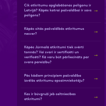
Cik atkritumu apglabāšanas poligonu ir
Latvijā? Kāpēc katrai pašvaldībai ir savs
Apstiprini, ka esi iepazinies ar
Atzīmējiet, ka piekrītat perso
poligons?
Kāpēc citās pašvaldībās atkritumus
nesver?
Kāpēc Jūrmalā atkritumi tiek svērti
tonnās? Vai svari ir sertificēti un
verificēti? Kā varu būt pārliecināts par
svara pareizību?
Pēc kādiem principiem pašvaldība
izvēlās atkritumu apsaimniekotāju?
Kas ir būvgruži jeb celtniecības
atkritumi?