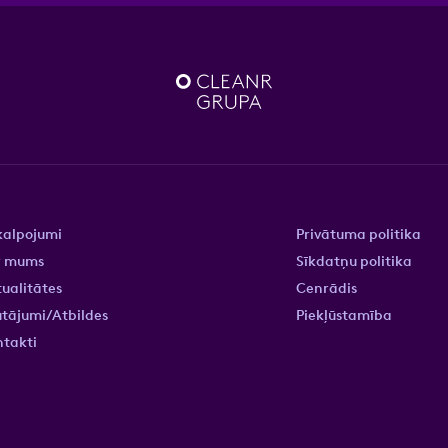
kalpojumi
Privātuma politika
r mums
Sīkdatņu politika
ualitātes
Cenrādis
tājumi/Atbildes
Piekļūstamība
ntakti