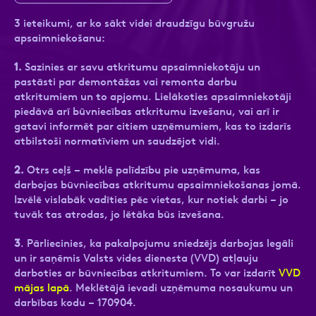
3 ieteikumi, ar ko sākt videi draudzīgu būvgružu
apsaimniekošanu:
1.
Sazinies ar savu atkritumu apsaimniekotāju
un
Ziņa
Ziņa
pastāsti par demontāžas vai remonta darbu
atkritumiem un to apjomu. Lielākoties apsaimniekotāji
piedāvā arī būvniecības atkritumu izvešanu, vai arī ir
gatavi informēt par citiem uzņēmumiem, kas to izdarīs
atbilstoši normatīviem un saudzējot vidi.
2.
Otrs ceļš – meklē palīdzību pie uzņēmuma, kas
darbojas būvniecības atkritumu apsaimniekošanas jomā.
Apstiprini, ka esi iepazinies ar sadaļu
Atzīmējiet, ka piekrītat personas datu
Privātuma
Izvēlē vislabāk vadīties pēc vietas, kur notiek darbi – jo
politika
apstrādei.
Vairāk
tuvāk tas atrodas, jo lētāka būs izvešana.
3
. Pārliecinies, ka pakalpojumu sniedzējs darbojas legāli
un ir saņēmis Valsts vides dienesta (VVD) atļauju
darboties ar būvniecības atkritumiem. To var izdarīt
VVD
mājas lapā
. Meklētājā ievadi uzņēmuma nosaukumu un
darbības kodu – 170904.