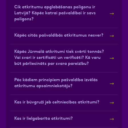
Cik atkritumu apglabāšanas poligonu ir
Latvijā? Kāpēc katrai pašvaldībai ir savs
poligons?
Kāpēc citās pašvaldībās atkritumus nesver?
Kāpēc Jūrmalā atkritumi tiek svērti tonnās?
Vai svari ir sertificēti un verificēti? Kā varu
būt pārliecināts par svara pareizību?
Pēc kādiem principiem pašvaldība izvēlās
atkritumu apsaimniekotāju?
Kas ir būvgruži jeb celtniecības atkritumi?
Kas ir lielgabarīta atkritumi?