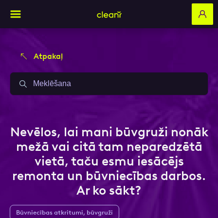
Atpakaļ
Aizpildi pieteikuma formu un mēs ar tevi
Aizpildi pieteikuma formu un mēs ar tevi
sazināsimies
sazināsimies
Vārds, Uzvārds
Vārds, Uzvārds
Nevēlos, lai mani būvgruži nonāk
mežā vai citā tam neparedzētā
vietā, taču esmu iesācējs
E-pasts
E-pasts
remonta un būvniecības darbos.
Ar ko sākt?
Kontakttālrunis
Kontakttālrunis
Būvniecības atkritumi, būvgruži