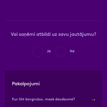
Vai saņēmi atbildi uz savu jautājumu?
Jā
Nē
Pakalpojumi
Kur likt būvgružus, mazā daudzumā?