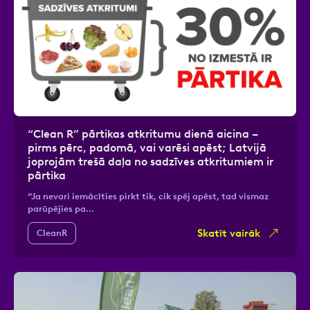
“Clean R” pārtikas atkritumu dienā aicina –
pirms pērc, padomā, vai varēsi apēst; Latvijā
joprojām trešā daļa no sadzīves atkritumiem ir
pārtika
“Ja nevari iemācīties pirkt tik, cik spēj apēst, tad vismaz
parūpējies pa…
Skatīt vairāk
CleanR