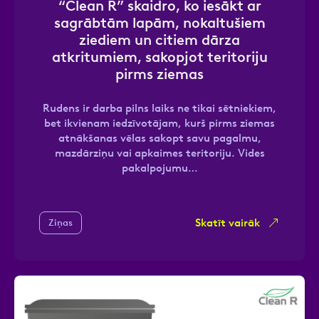
“Clean R” skaidro, ko iesākt ar
sagrābtām lapām, nokaltušiem
ziediem un citiem dārza
atkritumiem, sakopjot teritoriju
Ziņa
pirms ziemas
Rudens ir darba pilns laiks ne tikai sētniekiem,
bet ikvienam iedzīvotājam, kurš pirms ziemas
atnākšanas vēlas sakopt savu pagalmu,
mazdārziņu vai apkaimes teritoriju. Vides
pakalpojumu…
Atzīmējiet, ka piekrītat personas datu
apstrādei.
Vairāk
Skatīt vairāk
Ziņas