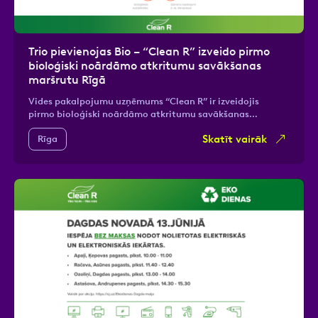
Trio pievienojas Bio – “Clean R” izveido pirmo
bioloģiski noārdāmo atkritumu savākšanas
maršrutu Rīgā
Vides pakalpojumu uzņēmums “Clean R” ir izveidojis
pirmo bioloģiski noārdāmo atkritumu savākšanas…
Skatīt vairāk
Rīga