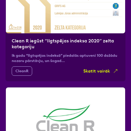
Clean R iegūst “Ilgtspējas indeksa 2020” zelta
kategoriju
Ik gadu “Ilgtspējas indeksā” piedalās aptuveni 100 dažādu
nozaru pārstāvju, un šogad…
Skatīt vairāk
CleanR