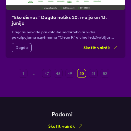
“Eko dienas” Dagdā notiks 20. maijā un 13.
jūnijā
Dagdas novada pašvaldība sadarbībā ar vides
pakalpojumu uzņēmumu “Clean R” aicina iedzīvotājus…
Skatīt vairāk
Dagda
...
1
47
48
49
50
51
52
Padomi
Skatīt vairāk