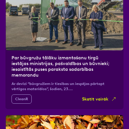
Par būvgružu tālāku izmantošanu tirgū
iestājas ministrijas, pašvaldības un būvnieki;
iesaistītās puses paraksta sadarbības
memorandu
Ar devīzi “būvgružiem ir tiesības un iespējas pārtapt
vērtīgos materiālos”, šodien, 23.…
Skatīt vairāk
CleanR