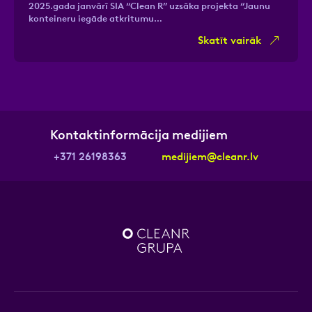
2025.gada janvārī SIA “Clean R” uzsāka projekta “Jaunu
konteineru iegāde atkritumu…
Skatīt vairāk
Kontaktinformācija medijiem
+371 26198363
medijiem@cleanr.lv