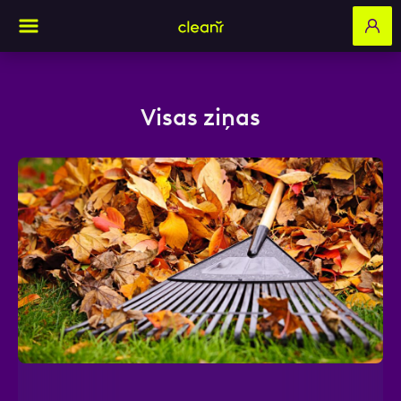
Visas ziņas
Aizpildi pieteikuma formu un mēs ar tevi
sazināsimies
Vārds, Uzvārds
E-pasts
Kontakttālrunis