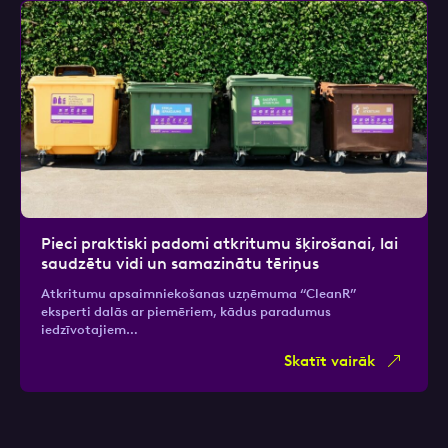
Pieci praktiski padomi atkritumu šķirošanai, lai
saudzētu vidi un samazinātu tēriņus
Atkritumu apsaimniekošanas uzņēmuma “CleanR”
eksperti dalās ar piemēriem, kādus paradumus
iedzīvotajiem…
Skatīt vairāk