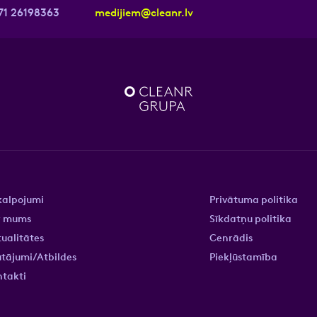
71 26198363
medijiem@cleanr.lv
kalpojumi
Privātuma politika
r mums
Sīkdatņu politika
ualitātes
Cenrādis
tājumi/Atbildes
Piekļūstamība
ntakti