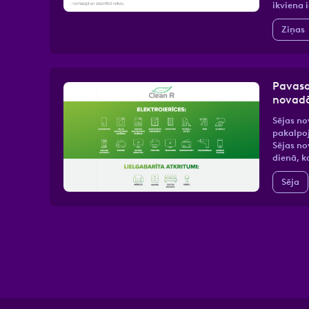
ikviena 
Ziņas
Pavasa
novad
Sējas no
pakalpo
Sējas no
dienā, k
Sēja