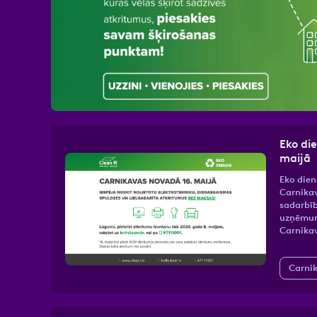
Atzīmējiet, ka piekrītat perso
Eko di
maijā
Eko dien
Carnika
sadarbī
uzņēmum
Carnika
Carni