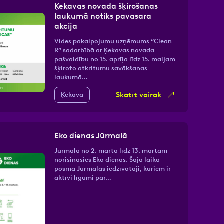
Ķekavas novada šķirošanas
laukumā notiks pavasara
akcija
Vides pakalpojumu uzņēmums “Clean
R” sadarbībā ar Ķekavas novada
pašvaldību no 15. aprīļa līdz 15. maijam
šķiroto atkritumu savākšanas
laukumā…
Skatīt vairāk
Ķekava
Eko dienas Jūrmalā
Jūrmalā no 2. marta līdz 13. martam
norisināsies Eko dienas. Šajā laika
posmā Jūrmalas iedzīvotāji, kuriem ir
aktīvi līgumi par…