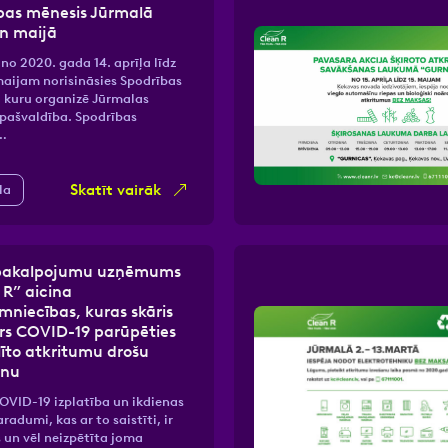
bas mēnesis Jūrmalā
un maijā
no 2020. gada 14. aprīļa līdz
maijam norisināsies Spodrības
 kuru organizē Jūrmalas
 pašvaldība. Spodrības
…
Skatīt vairāk
la
 pakalpojumu uzņēmums
 R” aicina
mniecības, kuras skāris
ars COVID-19 parūpēties
līto atkritumu drošu
anu
OVID-19 izplatība un ikdienas
radumi, kas ar to saistīti, ir
un vēl neizpētīta joma