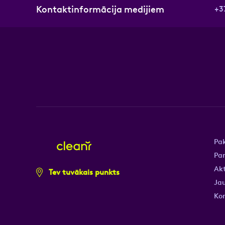
Kontaktinformācija medijiem
+3
Pa
Pa
Akt
Tev tuvākais punkts
Jau
Ko