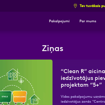
Tev tuvākais p
Pakalpojumi
Par mums
i pieteikuma formu un mēs ar tevi sazi
Ziņas
E-pasts
Kont
“Clean R” aicin
iedzīvotājus pie
projektam “5+”
Vides pakalpojumu uzņēmu
iedzīvotājus zonās “Centrs