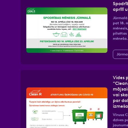
Spodrī
aprīlī 
Jūrmalā 
pat 18. 
mēnesis,
pilsētas
mēneša
Jūrma
Vides
“Clean
mājsai
vai sk
par da
izmeš
Vīrusa C
dzīves pa
jaunums 