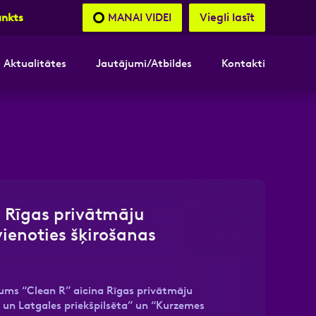
Viegli lasīt
MANAI VIDEI
unkts
Aktualitātes
Jautājumi/Atbildes
Kontakti
nāsimies
akttālrunis
a Rīgas privātmāju
vienoties šķirošanas
ms “Clean R” aicina Rīgas privātmāju
 un Latgales priekšpilsēta” un “Kurzemes