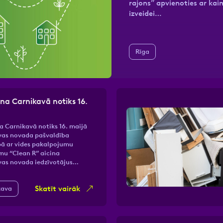
rajons” apvienoties ar kai
izveidei…
nas datu apstrādei.
Vairāk
Rīga
ena Carnikavā notiks 16.
a Carnikavā notiks 16. maijā
vas novada pašvaldība
bā ar vides pakalpojumu
u “Clean R” aicina
vas novada iedzīvotājus…
Skatīt vairāk
kava