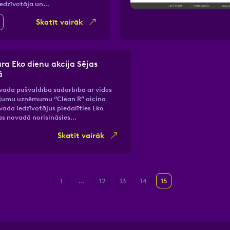
iedzīvotāja un…
Skatīt vairāk
ra Eko dienu akcija Sējas
ā
vada pašvaldība sadarbībā ar vides
jumu uzņēmumu “Clean R” aicina
vada iedzīvotājus piedalīties Eko
as novadā norisināsies…
Skatīt vairāk
...
1
12
13
14
15