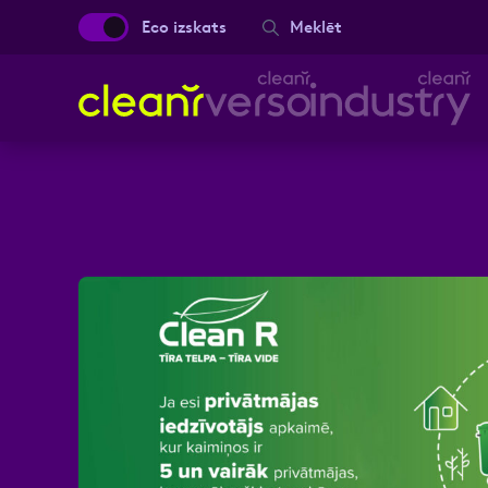
Eco izskats
Meklēt
Aizpild
Vārds, Uzvārds
Ziņa