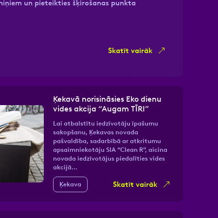
miņiem un pieteikties šķirošanas punkta
Skatīt vairāk
Ķekavā norisināsies Eko dienu
vides akcija “Augam TĪRI”
Lai atbalstītu iedzīvotāju īpašumu
sakopšanu, Ķekavas novada
pašvaldība, sadarbībā ar atkritumu
apsaimniekotāju SIA “Clean R”, aicina
novada iedzīvotājus piedalīties vides
akcijā…
Skatīt vairāk
Ķekava